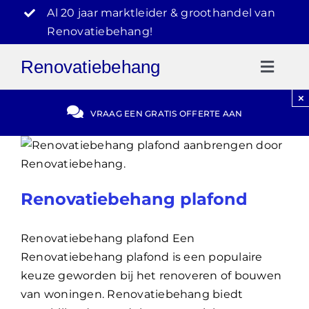
Ga
Al 20 jaar marktleider & groothandel van
naar
Renovatiebehang!
inhoud
Renovatiebehang
Toggl
Naviga
×
Gratis Offerte
VRAAG EEN GRATIS OFFERTE AAN
Blog
Renovatiebehang plafond
Video Reviews
Renovatiebehang plafond Een
030-2072303
Renovatiebehang plafond is een populaire
keuze geworden bij het renoveren of bouwen
van woningen. Renovatiebehang biedt