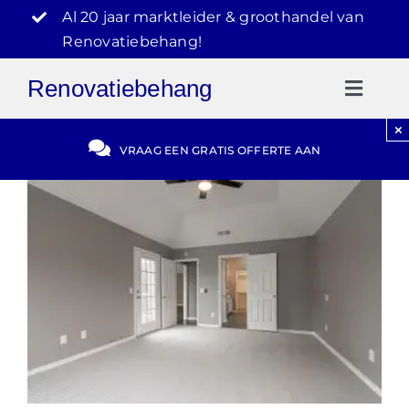
Ga
Al 20 jaar marktleider & groothandel van
naar
Renovatiebehang!
inhoud
Renovatiebehang
Toggl
Naviga
×
Gratis Offerte
VRAAG EEN GRATIS OFFERTE AAN
Blog
Video Reviews
030-2072303