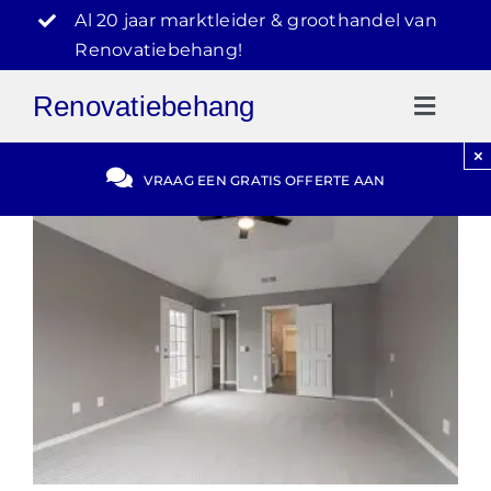
Ga
Al 20 jaar marktleider & groothandel van
naar
Renovatiebehang!
inhoud
Renovatiebehang
Toggl
Naviga
×
Gratis Offerte
VRAAG EEN GRATIS OFFERTE AAN
Blog
Video Reviews
030-2072303