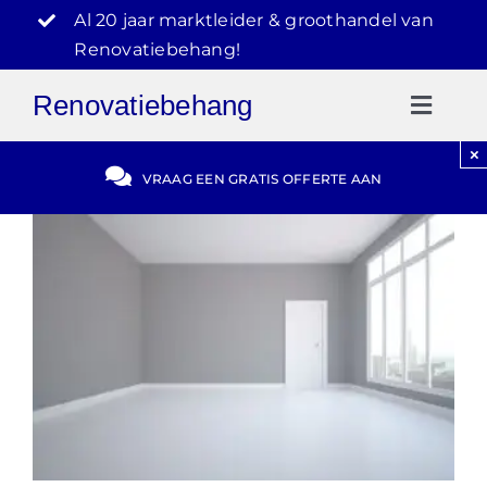
Ga
Al 20 jaar marktleider & groothandel van
naar
Renovatiebehang!
inhoud
Renovatiebehang
Toggl
Naviga
×
Gratis Offerte
VRAAG EEN GRATIS OFFERTE AAN
Blog
Video Reviews
030-2072303