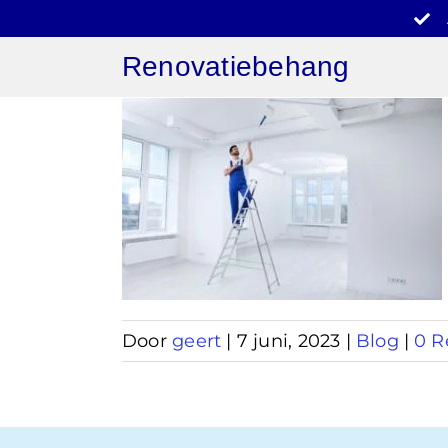
Ga
naar
Renovatiebehang
inhoud
behang
n
Door
geert
|
7 juni, 2023
|
Blog
|
0 R