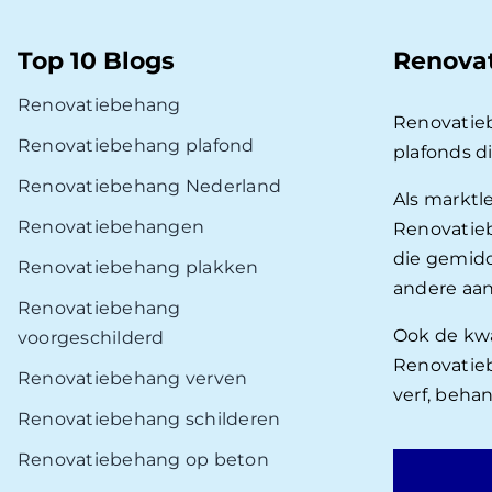
Top 10 Blogs
Renova
Renovatiebehang
Renovatie
Renovatiebehang plafond
plafonds d
Renovatiebehang Nederland
Als marktl
Renovatiebehangen
Renovatieb
die gemidd
Renovatiebehang plakken
andere aan
Renovatiebehang
Ook de kwal
voorgeschilderd
Renovatieb
Renovatiebehang verven
verf, beha
Renovatiebehang schilderen
Renovatiebehang op beton