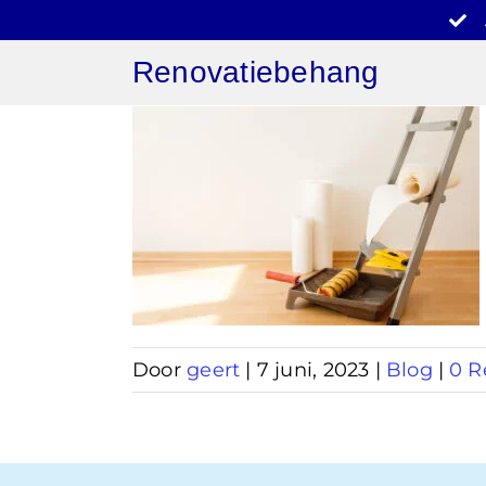
Ga
naar
Renovatiebehang
inhoud
behang
en
Door
geert
|
7 juni, 2023
|
Blog
|
0 R