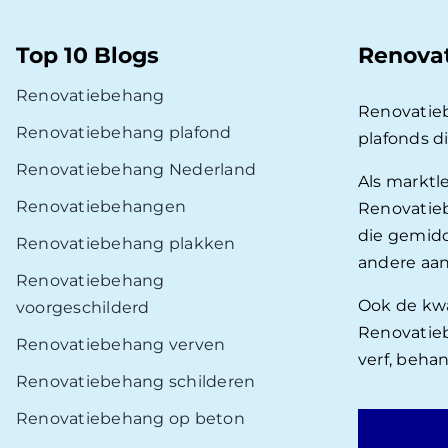
Top 10 Blogs
Renova
Renovatiebehang
Renovatie
Renovatiebehang plafond
plafonds d
Renovatiebehang Nederland
Als marktl
Renovatiebehangen
Renovatieb
die gemidd
Renovatiebehang plakken
andere aan
Renovatiebehang
Ook de kwal
voorgeschilderd
Renovatieb
Renovatiebehang verven
verf, beha
Renovatiebehang schilderen
Renovatiebehang op beton