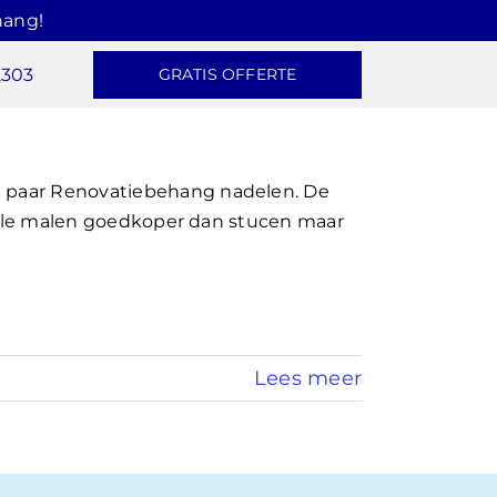
hang!
2303
GRATIS OFFERTE
n paar Renovatiebehang nadelen. De
is vele malen goedkoper dan stucen maar
Lees meer