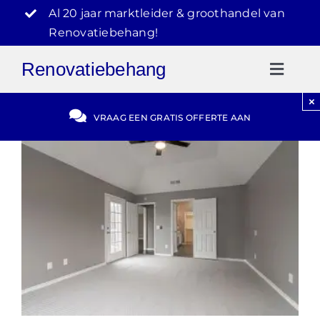
Ga
Al 20 jaar marktleider & groothandel van
naar
Renovatiebehang!
inhoud
Renovatiebehang
Toggl
Naviga
×
Gratis Offerte
VRAAG EEN GRATIS OFFERTE AAN
Blog
Video Reviews
030-2072303