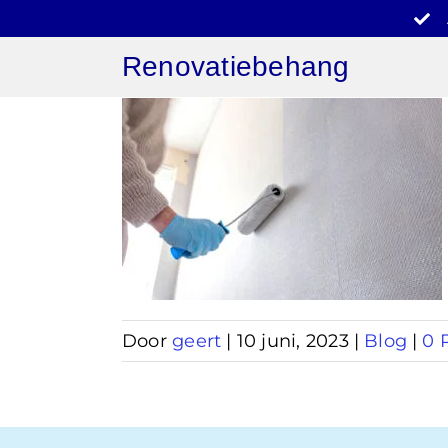
Ga
naar
Renovatiebehang
inhoud
behang
n
Door
geert
|
10 juni, 2023
|
Blog
|
0 