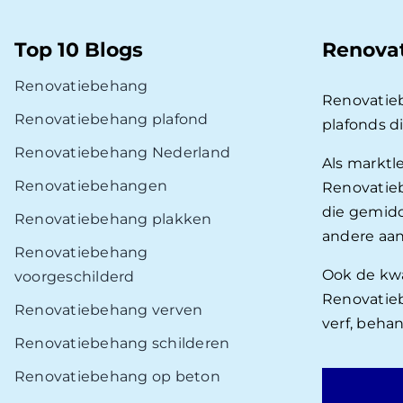
Top 10 Blogs
Renova
Renovatiebehang
Renovatie
Renovatiebehang plafond
plafonds d
Renovatiebehang Nederland
Als marktl
Renovatiebehangen
Renovatieb
die gemidd
Renovatiebehang plakken
andere aan
Renovatiebehang
Ook de kwal
voorgeschilderd
Renovatieb
Renovatiebehang verven
verf, beha
Renovatiebehang schilderen
Renovatiebehang op beton