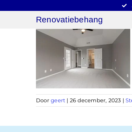
Ga
naar
Renovatiebehang
inhoud
behang
ven
Door
geert
|
26 december, 2023
|
St