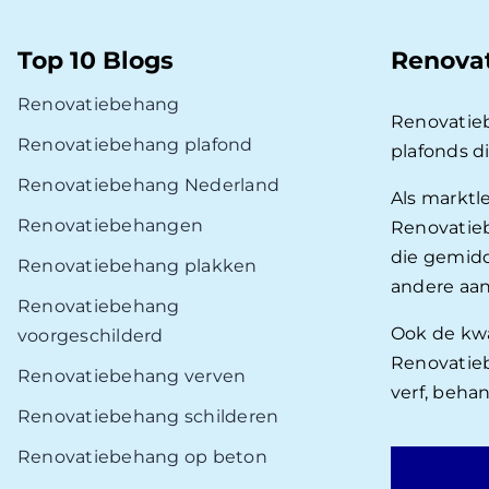
Top 10 Blogs
Renova
Renovatiebehang
Renovatie
Renovatiebehang plafond
plafonds d
Renovatiebehang Nederland
Als marktl
Renovatiebehangen
Renovatieb
die gemidd
Renovatiebehang plakken
andere aan
Renovatiebehang
Ook de kwal
voorgeschilderd
Renovatieb
Renovatiebehang verven
verf, beha
Renovatiebehang schilderen
Renovatiebehang op beton