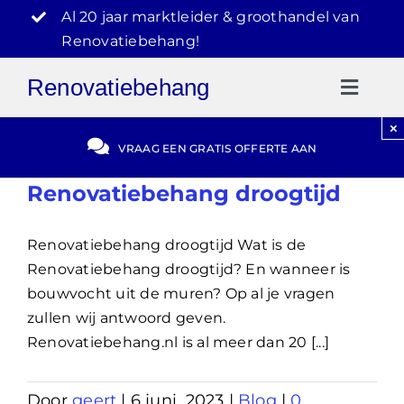
Ga
Al 20 jaar marktleider & groothandel van
naar
Renovatiebehang!
inhoud
Renovatiebehang
Toggl
Naviga
×
Gratis Offerte
VRAAG EEN GRATIS OFFERTE AAN
Renovatiebehang droogtijd
Blog
Renovatiebehang droogtijd Wat is de
Video Reviews
Renovatiebehang droogtijd? En wanneer is
bouwvocht uit de muren? Op al je vragen
030-2072303
zullen wij antwoord geven.
Renovatiebehang.nl is al meer dan 20 [...]
Door
geert
|
6 juni, 2023
|
Blog
|
0