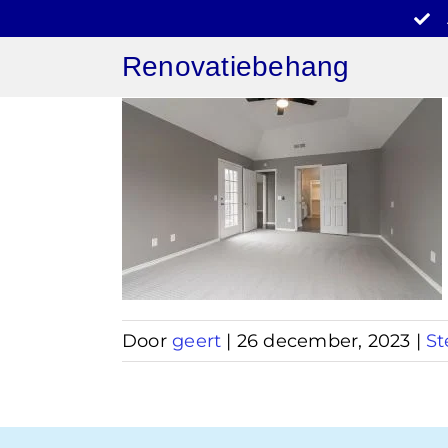
Ga
naar
Renovatiebehang
inhoud
behang
dam
Door
geert
|
26 december, 2023
|
St