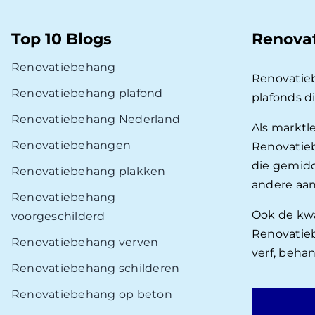
Top 10 Blogs
Renova
Renovatiebehang
Renovatie
Renovatiebehang plafond
plafonds d
Renovatiebehang Nederland
Als marktl
Renovatiebehangen
Renovatieb
die gemidd
Renovatiebehang plakken
andere aan
Renovatiebehang
Ook de kwal
voorgeschilderd
Renovatieb
Renovatiebehang verven
verf, beha
Renovatiebehang schilderen
Renovatiebehang op beton