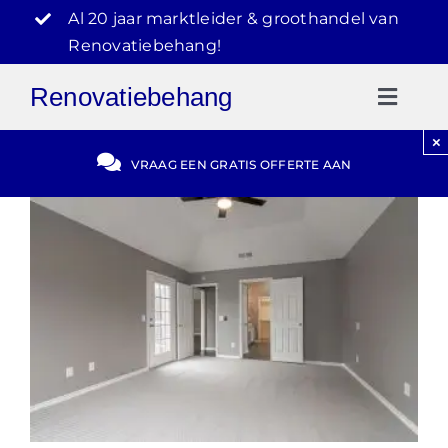
Ga
Al 20 jaar marktleider & groothandel van
naar
Renovatiebehang!
inhoud
Renovatiebehang
Toggl
Naviga
×
Gratis Offerte
VRAAG EEN GRATIS OFFERTE AAN
Blog
Video Reviews
030-2072303