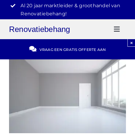
Ga
Al 20 jaar marktleider & groothandel van
naar
Renovatiebehang!
inhoud
Renovatiebehang
Toggl
Naviga
×
Gratis Offerte
VRAAG EEN GRATIS OFFERTE AAN
Blog
Video Reviews
030-2072303