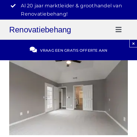
Ga
Al 20 jaar marktleider & groothandel van
naar
Renovatiebehang!
inhoud
Renovatiebehang
Toggl
Naviga
×
Gratis Offerte
VRAAG EEN GRATIS OFFERTE AAN
Blog
Video Reviews
030-2072303