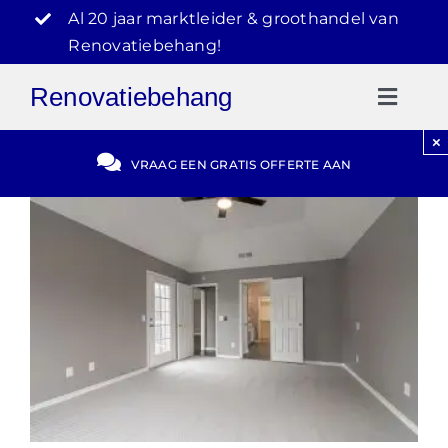
Ga
Al 20 jaar marktleider & groothandel van
naar
Renovatiebehang!
inhoud
Renovatiebehang
Toggl
Naviga
×
Gratis Offerte
VRAAG EEN GRATIS OFFERTE AAN
Blog
Video Reviews
030-2072303