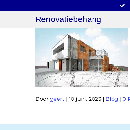
Ga
naar
Renovatiebehang
inhoud
behang
on
Door
geert
|
10 juni, 2023
|
Blog
|
0 