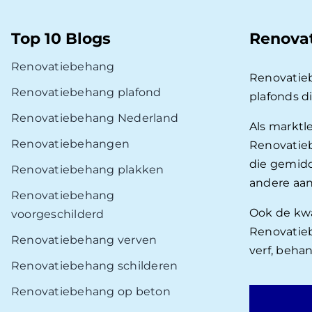
Top 10 Blogs
Renova
Renovatiebehang
Renovatie
Renovatiebehang plafond
plafonds d
Renovatiebehang Nederland
Als marktl
Renovatiebehangen
Renovatieb
die gemidd
Renovatiebehang plakken
andere aan
Renovatiebehang
Ook de kwal
voorgeschilderd
Renovatieb
Renovatiebehang verven
verf, beha
Renovatiebehang schilderen
Renovatiebehang op beton