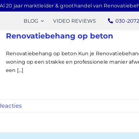
Al 20 jaar marktleider & groothandel van Renovatiebe
BLOG
VIDEO REVIEWS
030-207
Renovatiebehang op beton
Renovatiebehang op beton Kun je Renovatiebehang
woning op een strakke en professionele manier afw
een [...]
Reacties