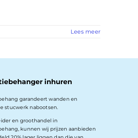
Lees meer
tiebehanger inhuren
behang garandeert wanden en
ie stucwerk nabootsen.
eider en groothandel in
ehang, kunnen wij prijzen aanbieden
eld 20% lager liggen dan die van