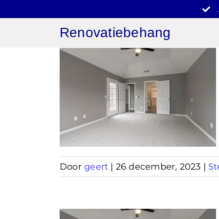
Ga
naar
Renovatiebehang
inhoud
behang
ven
Door
geert
|
26 december, 2023
|
St