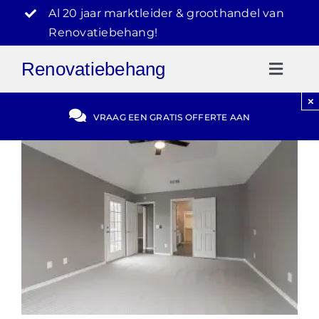
Ga
Al 20 jaar marktleider & groothandel van
naar
Renovatiebehang!
inhoud
Renovatiebehang
Toggl
Naviga
×
Gratis Offerte
VRAAG EEN GRATIS OFFERTE AAN
Blog
Video Reviews
030-2072303