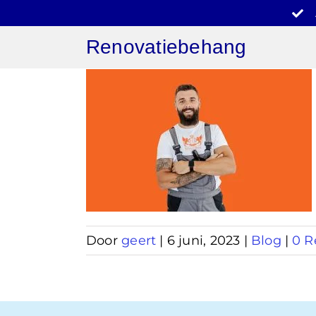
Ga
naar
Renovatiebehang
inhoud
behang
Door
geert
|
6 juni, 2023
|
Blog
|
0 R