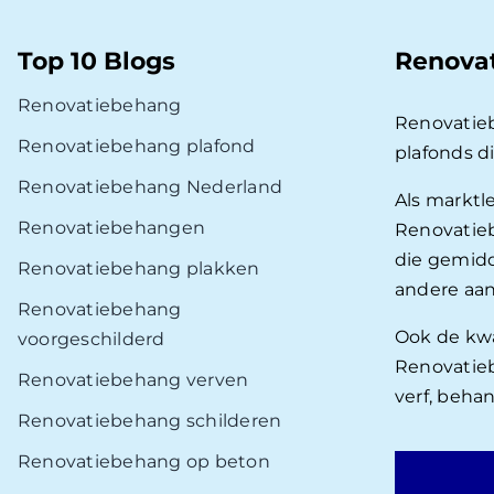
Top 10 Blogs
Renova
Renovatiebehang
Renovatie
Renovatiebehang plafond
plafonds d
Renovatiebehang Nederland
Als marktl
Renovatiebehangen
Renovatieb
die gemidd
Renovatiebehang plakken
andere aan
Renovatiebehang
Ook de kwal
voorgeschilderd
Renovatieb
Renovatiebehang verven
verf, beha
Renovatiebehang schilderen
Renovatiebehang op beton