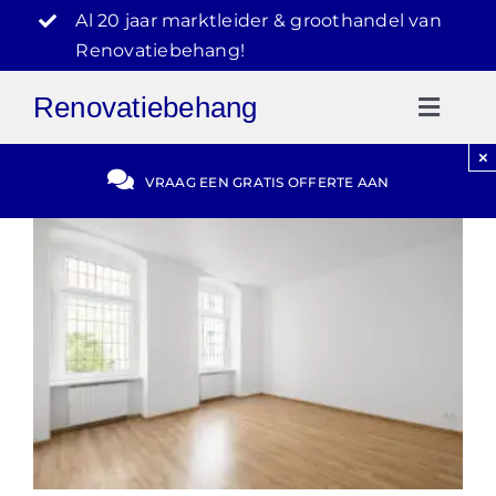
Ga
Al 20 jaar marktleider & groothandel van
naar
Renovatiebehang!
inhoud
Renovatiebehang
Toggl
Naviga
×
Gratis Offerte
VRAAG EEN GRATIS OFFERTE AAN
Blog
Video Reviews
030-2072303