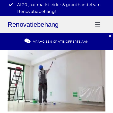
Ga
Al 20 jaar marktleider & groothandel van
naar
Renovatiebehang!
inhoud
Renovatiebehang
Toggl
Naviga
×
Gratis Offerte
VRAAG EEN GRATIS OFFERTE AAN
Blog
Video Reviews
030-2072303