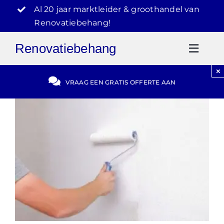
Ga
Al 20 jaar marktleider & groothandel van
naar
Renovatiebehang!
inhoud
Renovatiebehang
Toggl
Naviga
×
Gratis Offerte
VRAAG EEN GRATIS OFFERTE AAN
Blog
Video Reviews
030-2072303