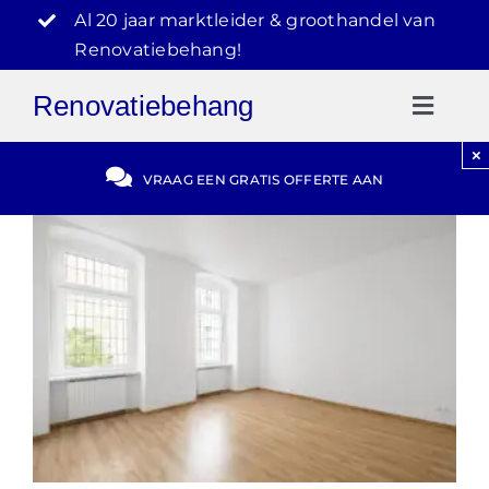
Ga
Al 20 jaar marktleider & groothandel van
naar
Renovatiebehang!
inhoud
Renovatiebehang
Toggl
Naviga
×
Gratis Offerte
VRAAG EEN GRATIS OFFERTE AAN
Blog
Video Reviews
030-2072303