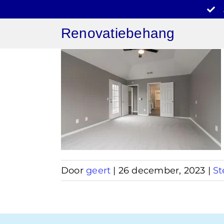
Ga
naar
Renovatiebehang
inhoud
behang
g
Door
geert
|
26 december, 2023
|
St