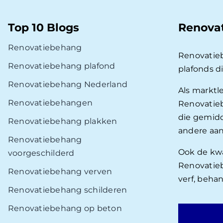
Top 10 Blogs
Renova
Renovatiebehang
Renovatie
Renovatiebehang plafond
plafonds d
Renovatiebehang Nederland
Als marktl
Renovatiebehangen
Renovatieb
die gemidd
Renovatiebehang plakken
andere aan
Renovatiebehang
Ook de kwal
voorgeschilderd
Renovatieb
Renovatiebehang verven
verf, beha
Renovatiebehang schilderen
Renovatiebehang op beton